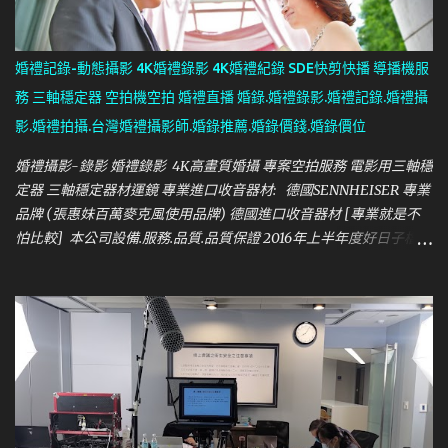
外設計 +4 , 000 起 活動前場勘或開會 +3 , 000 活動前一天進場彩排
一位人員 5 , 000/ 半天 8 , 000/ 整天 彩排當天如需撤場 +5 , 000 多
一平台直播 +2 , 000 3 米綠幕架設 +2 , 000 20 吋讀稿機租借 +2 ,
婚禮記錄-動態攝影 4K婚禮錄影 4K婚禮紀錄 SDE快剪快播 導播機服
000 200W LED 燈 2 盞 +2 , 000 4 支無線麥克風 +4 , 000( 不包含音
務 三軸穩定器 空拍機空拍 婚禮直播 婚錄.婚禮錄影.婚禮記錄.婚禮攝
控人員 ) 注意事項: 需提供不含彩排2小時以上進場架設時間 有線網
影.婚禮拍攝.台灣婚禮攝影師.婚錄推薦.婚錄價錢.婚錄價位
路頻寬需提供上傳10MB以上/一平台 現場需準備導播後台人員桌椅
場地音響設備需有XLR聲音訊號輸出至導播機 以下服務內容 相同設
婚禮攝影-錄影 婚禮錄影 4K高畫質婚攝 專案空拍服務 電影用三軸穩
備規格與...
定器 三軸穩定器材運鏡 專業進口收音器材: 德國SENNHEISER 專業
品牌 (張惠妹百萬麥克風使用品牌) 德國進口收音器材 [專業就是不
怕比較] 本公司設備.服務.品質.品質保證 2016年上半年度好日子檔期
即將滿~請新人趕快預約哦 婚禮拍立得B方案服務.現場沖洗(當
天拍攝立即送給親友當謝禮6X4相片) 點我 婚禮錄影報價 婚禮錄影
純屬興趣.投資的器材設備也高出同業許多.謝絕議價 最新網路LIVE
FB直播服務+3000(須提供穩定網路連線或有良好手機網路訊號環
境) 錄影方案A: 婚禮錄影 (一位攝影師 +一助理 ) (全程錄影 微電影
MV式剪輯約12-30分鐘影片 ) 純儀式或純宴客 20,000 儀式訂結同
天+3000 上午儀式+中午宴客 28,000 訂結同天+3000 下午儀式+晚
上宴客 28,000 訂結同天+3000 上午儀式+晚上宴客 33,000 訂結