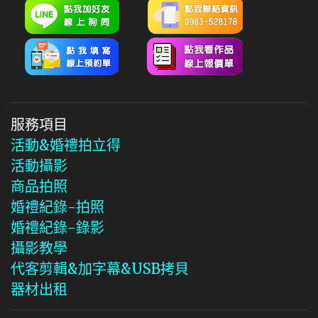
服務項目
活動&婚禮拍立得
活動攝影
商品拍照
婚禮紀錄-拍照
婚禮紀錄-錄影
攝影教學
代客剪輯&加字幕&USB拷貝
器材出租